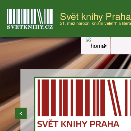
Svět knihy Prah
21. mezinárodní knižní veletrh a literá