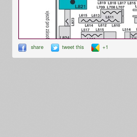
share
tweet this
+1