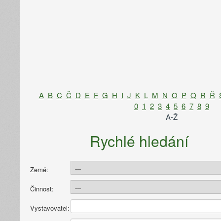
A
B
C
Č
D
E
F
G
H
I
J
K
L
M
N
O
P
Q
R
Ř
0
1
2
3
4
5
6
7
8
9
A-Ž
Rychlé hledání
Země:
Činnost:
Vystavovatel: