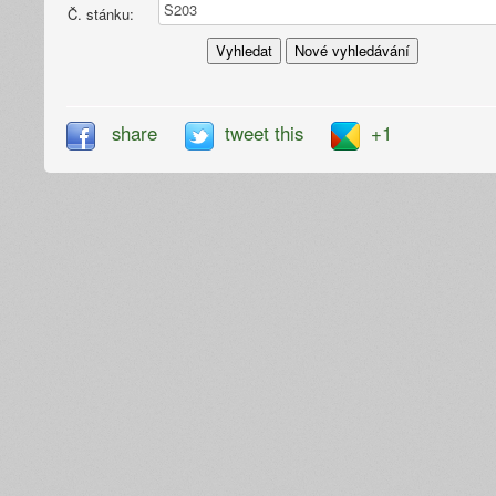
Č. stánku:
share
tweet this
+1