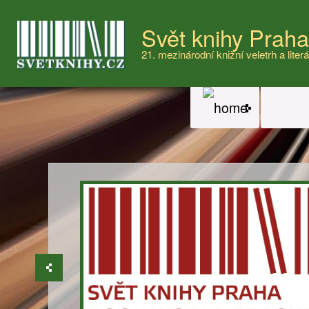
Svět knihy Prah
21. mezinárodní knižní veletrh a literá