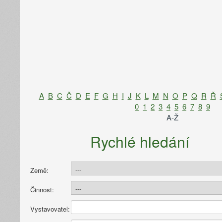
A
B
C
Č
D
E
F
G
H
I
J
K
L
M
N
O
P
Q
R
Ř
0
1
2
3
4
5
6
7
8
9
A-Ž
Rychlé hledání
Země:
Činnost:
Vystavovatel: