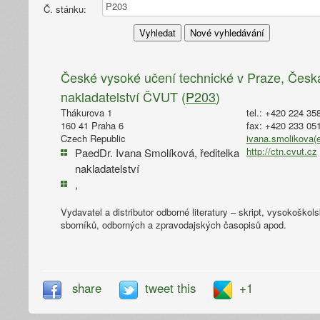
Č. stánku:
České vysoké učení technické v Praze, Česká
nakladatelství ČVUT (
P203
)
Thákurova 1
tel.: +420 224 35
160 41 Praha 6
fax: +420 233 05
Czech Republic
ivana.smolikova(e
http://ctn.cvut.cz
PaedDr. Ivana Smolíková, ředitelka
nakladatelství
,
Vydavatel a distributor odborné literatury – skript, vysokoškol
sborníků, odborných a zpravodajských časopisů apod.
share
tweet this
+1