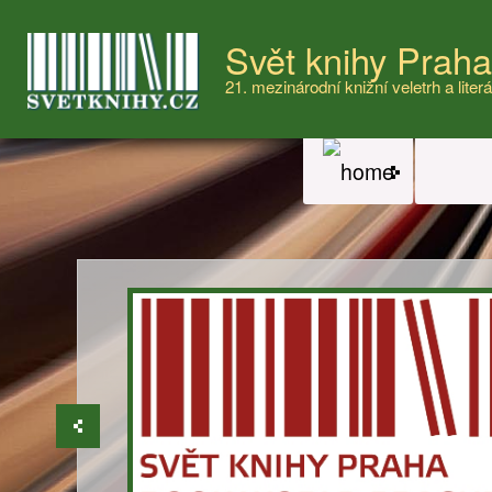
Svět knihy Prah
21. mezinárodní knižní veletrh a literá