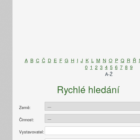
A
B
C
Č
D
E
F
G
H
I
J
K
L
M
N
O
P
Q
R
Ř
0
1
2
3
4
5
6
7
8
9
A-Ž
Rychlé hledání
Země:
Činnost:
Vystavovatel: