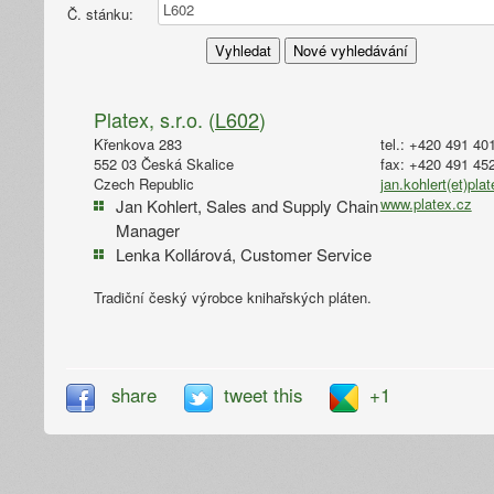
Č. stánku:
Platex, s.r.o. (
L602
)
Křenkova 283
tel.: +420 491 40
552 03 Česká Skalice
fax: +420 491 45
Czech Republic
jan.kohlert(et)pla
www.platex.cz
Jan Kohlert, Sales and Supply Chain
Manager
Lenka Kollárová, Customer Service
Tradiční český výrobce knihařských pláten.
share
tweet this
+1