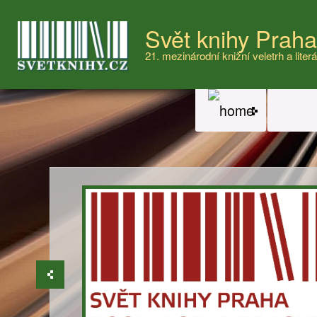
Svět knihy Prah
21. mezinárodní knižní veletrh a literá