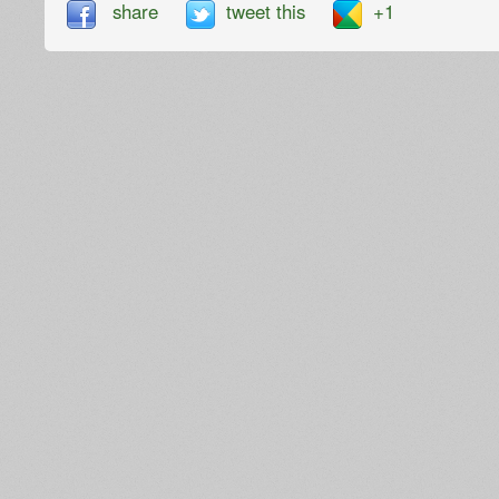
share
tweet this
+1