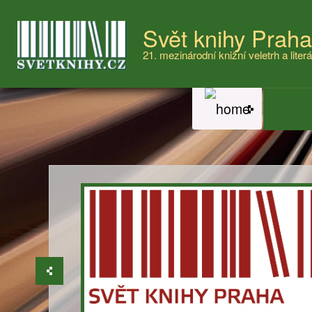
Svět knihy Prah
21. mezinárodní knižní veletrh a literá