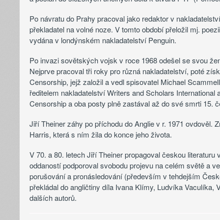
Po návratu do Prahy pracoval jako redaktor v nakladatelství
překladatel na volné noze. V tomto období přeložil mj. poezi
vydána v londýnském nakladatelství Penguin.
Po invazi sovětských vojsk v roce 1968 odešel se svou že
Nejprve pracoval tři roky pro různá nakladatelství, poté zís
Censorship, jejž založil a vedl spisovatel Michael Scammell
ředitelem nakladatelství Writers and Scholars International
Censorship a oba posty plně zastával až do své smrti 15. 
Jiří Theiner záhy po příchodu do Anglie v r. 1971 ovdověl. Z
Harris, která s ním žila do konce jeho života.
V 70. a 80. letech Jiří Theiner propagoval českou literaturu 
oddaností podporoval svobodu projevu na celém světě a veř
porušování a pronásledování (především v tehdejším Česk
překládal do angličtiny díla Ivana Klímy, Ludvíka Vaculíka
dalších autorů.