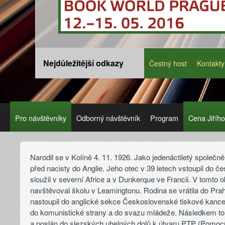
Nejdůležitější odkazy
Čestný host
Kontakty
Pro návštěvníky
Odborný návštěvník
Program
Cena Jiříh
Narodil se v Kolíně 4. 11. 1926. Jako jedenáctiletý společně
před nacisty do Anglie. Jeho otec v 39 letech vstoupil do
sloužil v severní Africe a v Dunkerque ve Francii. V tomto o
navštěvoval školu v Leamingtonu. Rodina se vrátila do Prah
nastoupil do anglické sekce Československé tiskové kancel
do komunistické strany a do svazu mládeže. Následkem to
a poslán do slezských uhelných dolů k útvaru PTP (Pomo