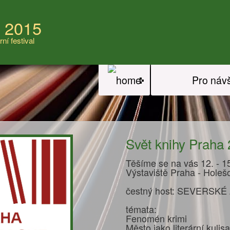
a 2015
rní festival
Pro náv
Svět knihy Praha
Těšíme se na vás 12. - 15
Výstaviště Praha - Holeš
čestný host: SEVERSKÉ
témata:
Fenomén krimi
Město jako literární kulisa