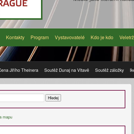
Kontakty
Program
Vystavovatelé
Kdo je kdo
Veletrž
Cena Jiřího Theinera
Soutěž Dunaj na Vltavě
Soutěž záložky
Ik
na mapu