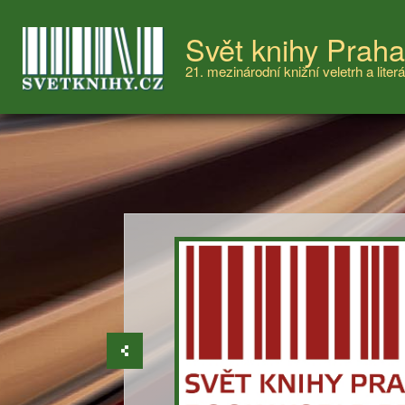
Svět knihy Prah
21. mezinárodní knižní veletrh a literá