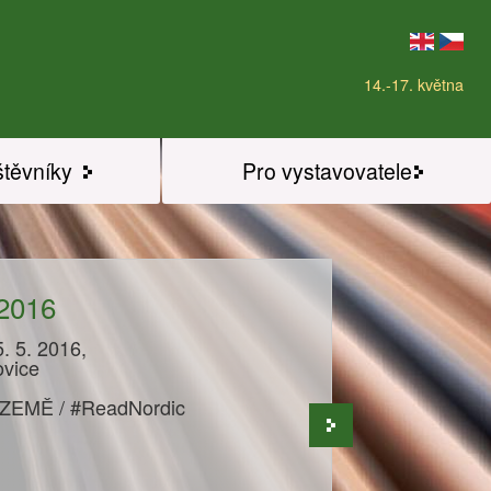
14.-17. května
štěvníky
Pro vystavovatele
 2016
. 5. 2016,
ovice
 ZEMĚ / #ReadNordic