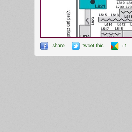
share
tweet this
+1