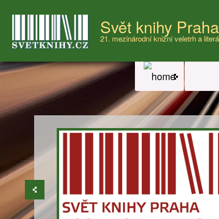
Svět knihy Prah
21. mezinárodní knižní veletrh a literá