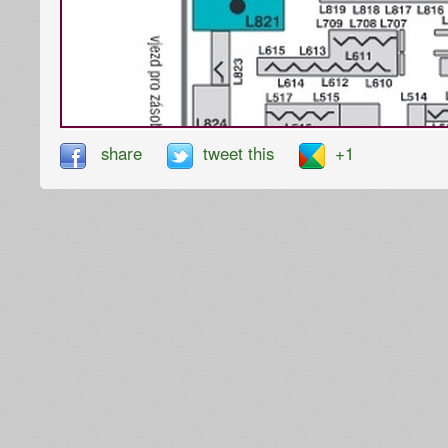
share
tweet this
+1