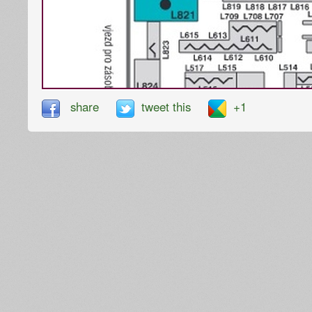
share
tweet this
+1