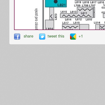
share
tweet this
+1