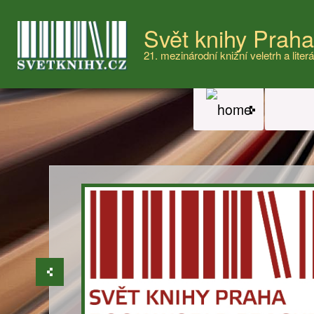
Svět knihy Prah
21. mezinárodní knižní veletrh a literá