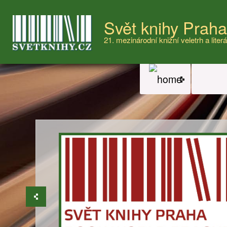
Svět knihy Prah
21. mezinárodní knižní veletrh a literá