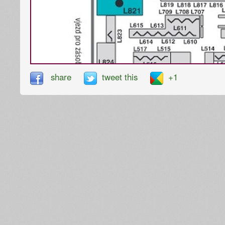
share
tweet this
+1