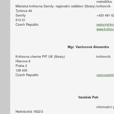
metodička
Městská knihovna Semily- regionální oddělení (library)
knihovník
Tyršova 49
Semily
+420 481 6
513 01
Czech Republic
region(et)k
www.knihov
Mgr. Vančurová Alexandra
Knihovna chemie PřF UK (library)
knihovník
Hlavova 8
Praha 2
128 430
Czech Republic
vancuroa(et
Vaněček Petr
informační 
Nedvězská 1832/3