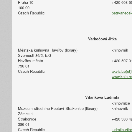
Praha 10
+420 603 5
100 00
Czech Republic
petrvanecek
Varkočová Jitka
Městská knihovna Havířov (library)
knihovník
Svornosti 86/2, b.G
Havířov-město
+420 597 3
736 01
Czech Republic
akvizice(et)
www.knih-ha
Vilánková Ludmila
knihovnice
Muzeum středního Pootaví Strakonice (library)
knihovník
Zámek 1
Strakonice
+420 380 4
386 01
Czech Republic
ludmila.vil