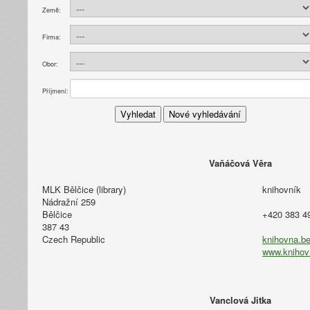
Země:
Firma:
Obor:
Příjmení:
Vaňáčová Věra
MLK Bělčice (library)
knihovník
Nádražní 259
Bělčice
+420 383 4
387 43
Czech Republic
knihovna.bel
www.knihov
Vanclová Jitka