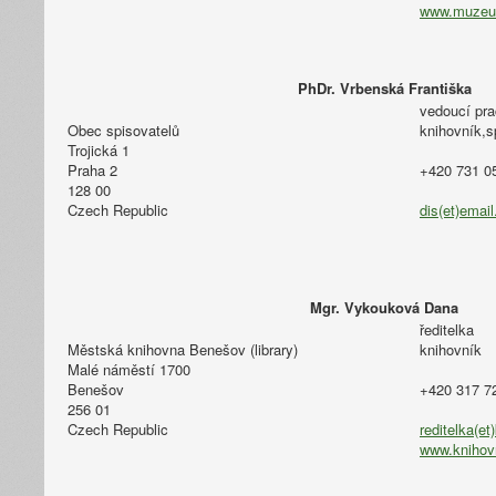
www.muzeum
PhDr. Vrbenská Františka
vedoucí pr
Obec spisovatelů
knihovník,s
Trojická 1
Praha 2
+420 731 0
128 00
Czech Republic
dis(et)email
Mgr. Vykouková Dana
ředitelka
Městská knihovna Benešov (library)
knihovník
Malé náměstí 1700
Benešov
+420 317 7
256 01
Czech Republic
reditelka(e
www.knihov