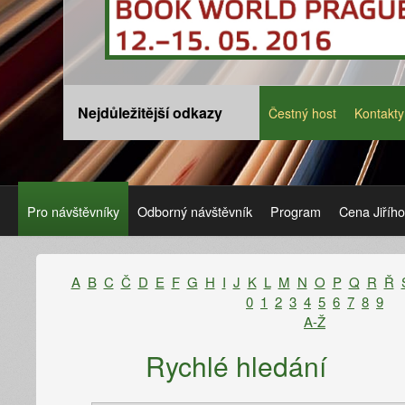
Nejdůležitější odkazy
Čestný host
Kontakty
Pro návštěvníky
Odborný návštěvník
Program
Cena Jiříh
A
B
C
Č
D
E
F
G
H
I
J
K
L
M
N
O
P
Q
R
Ř
0
1
2
3
4
5
6
7
8
9
A-Ž
Rychlé hledání