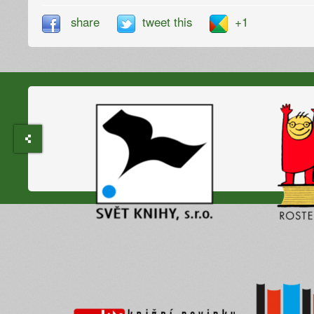
share
tweet this
+1