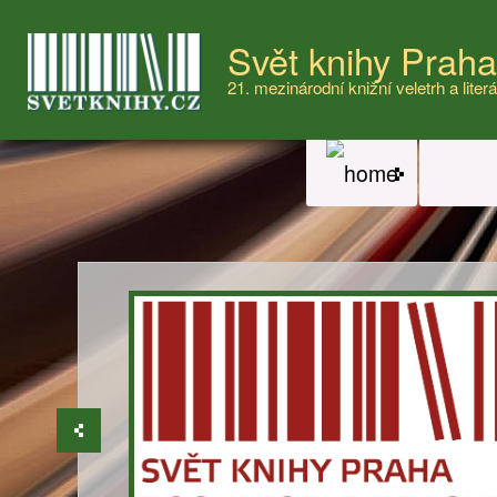
Svět knihy Prah
21. mezinárodní knižní veletrh a literá