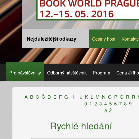
Nejdůležitější odkazy
Čestný host
Kontakty
Pro návštěvníky
Odborný návštěvník
Program
Cena Jiříh
A
B
C
Č
D
E
F
G
H
I
J
K
L
M
N
O
P
Q
R
Ř
0
1
2
3
4
5
6
7
8
9
A-Ž
Rychlé hledání