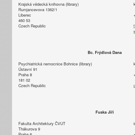
Krajská vědecká knihovna (library)
Rumjancevova 1362/1
Liberec
460 53
Czech Republic
Bc. Frýdlová Dana
Psychiatrická nemocnice Bohnice (library)
Ústavní 91
Praha 8
181 02
Czech Republic
Fuska Jiří
Fakulta Architektury ČVUT
Thákurova 9
Praha 6