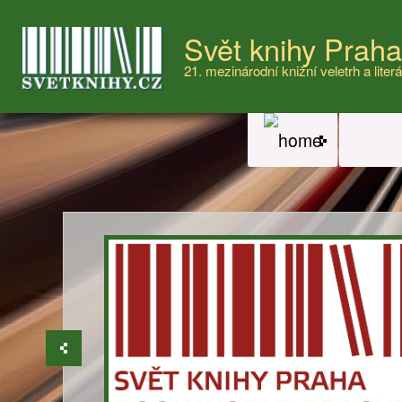
Svět knihy Prah
21. mezinárodní knižní veletrh a literá