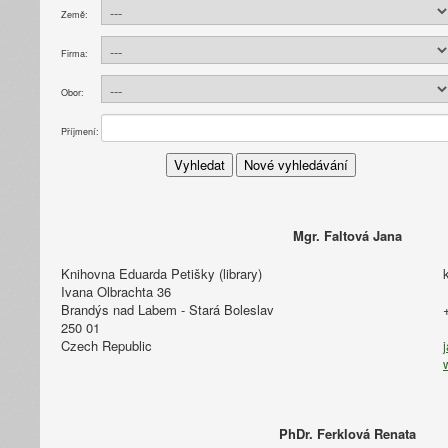
Země:
Firma:
Obor:
Příjmení:
Mgr. Faltová Jana
Knihovna Eduarda Petišky (library)
Ivana Olbrachta 36
Brandýs nad Labem - Stará Boleslav
250 01
Czech Republic
PhDr. Ferklová Renata