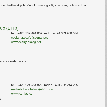
pt, vysokoškolských učebnic, monografií, sborníků, odborných a
ub (
L113
)
tel.: +420 739 091 057, mob.: +420 603 930 074
cesky-dialog(et)seznam.cz
www.cesky-dialog.net
jany z celého světa.
tel.: +420 221 551 322, mob.: +420 702 214 205
marketa.bouchalova(et)rozhlas.cz
www.rozhlas.cz
a