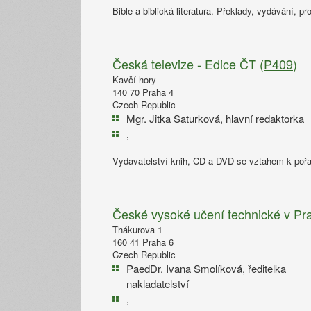
Bible a biblická literatura. Překlady, vydávání, pro
Česká televize - Edice ČT (
P409
)
Kavčí hory
140 70 Praha 4
Czech Republic
Mgr. Jitka Saturková, hlavní redaktorka
,
Vydavatelství knih, CD a DVD se vztahem k poř
České vysoké učení technické v Pra
Thákurova 1
160 41 Praha 6
Czech Republic
PaedDr. Ivana Smolíková, ředitelka
nakladatelství
,