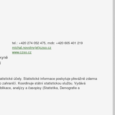
tel.: +420 274 052 475, mob: +420 605 401 219
michal.novotny(et)czso.cz
www.czso.cz
dkyně
í
atistické účely. Statistické informace poskytuje převážně zdarma
zahraničí. Koordinuje státní statistickou službu. Vydává
blikace, analýzy a časopisy (Statistika, Demografie a