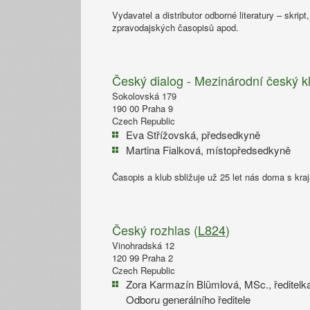
Vydavatel a distributor odborné literatury – skri
zpravodajských časopisů apod.
Český dialog - Mezinárodní český kl
Sokolovská 179
190 00 Praha 9
Czech Republic
Eva Střížovská, předsedkyně
Martina Fialková, místopředsedkyně
Časopis a klub sbližuje už 25 let nás doma s kra
Český rozhlas (
L824
)
Vinohradská 12
120 99 Praha 2
Czech Republic
Zora Karmazín Blümlová, MSc., ředitelk
Odboru generálního ředitele