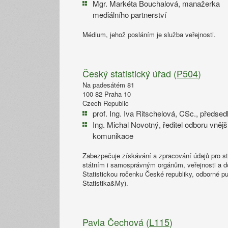
Mgr. Markéta Bouchalová, manažerka
mediálního partnerství
Médium, jehož posláním je služba veřejnosti.
Český statistický úřad (
P504
)
Na padesátém 81
100 82 Praha 10
Czech Republic
prof. Ing. Iva Ritschelová, CSc., předse
Ing. Michal Novotný, ředitel odboru vnějš
komunikace
Zabezpečuje získávání a zpracování údajů pro st
státním i samosprávným orgánům, veřejnosti a do 
Statistickou ročenku České republiky, odborné pu
Statistika&My).
Pavla Čechová (
L115
)