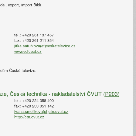
dej, export, import Biblí.
tel.: +420 261 137 457
fax: +420 261 211 354
jitka.saturkova(et)ceskatelevize.cz
www.edicect.cz
adům České televize.
ze, Česká technika - nakladatelství ČVUT (
P203
)
tel.: +420 224 358 400
fax: +420 233 051 142
ivana.smolikova(et)ctn.cvut.cz
http://ctn.cvut.cz