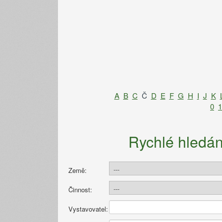
A
B
C
Č
D
E
F
G
H
I
J
K
0
1
Rychlé hledán
Země:
Činnost:
Vystavovatel: