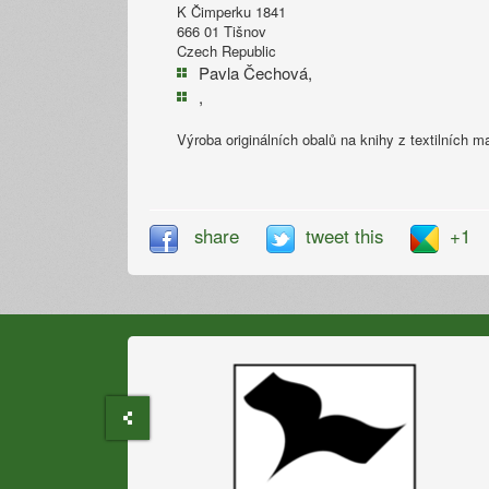
K Čimperku 1841
666 01 Tišnov
Czech Republic
Pavla Čechová,
,
Výroba originálních obalů na knihy z textilních ma
share
tweet this
+1