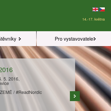
14.-17. května
štěvníky
Pro vystavovatele
 2016
. 5. 2016,
ovice
 ZEMĚ / #ReadNordic