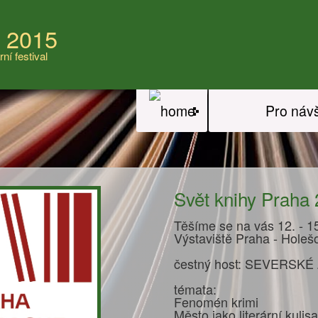
a 2015
rní festival
Pro náv
Svět knihy Praha
Těšíme se na vás 12. - 15
Výstaviště Praha - Holeš
čestný host: SEVERSKÉ
témata:
Fenomén krimi
Město jako literární kulisa