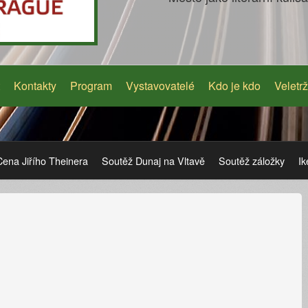
Kontakty
Program
Vystavovatelé
Kdo je kdo
Veletrž
Cena Jiřího Theinera
Soutěž Dunaj na Vltavě
Soutěž záložky
Ik