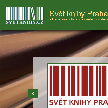
Svět knihy Prah
21. mezinárodní knižní veletrh a literá