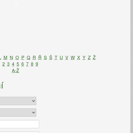
L
M
N
O
P
Q
R
Ř
S
Š
T
U
V
W
X
Y
Z
Ž
2
3
4
5
6
7
8
9
A-Ž
í