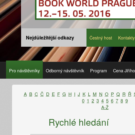
Nejdůležitější odkazy
Čestný host
Kontakty
Pro návštěvníky
Odborný návštěvník
Program
Cena Jiříh
A
B
C
Č
D
E
F
G
H
I
J
K
L
M
N
O
P
Q
R
Ř
0
1
2
3
4
5
6
7
8
9
A-Ž
Rychlé hledání