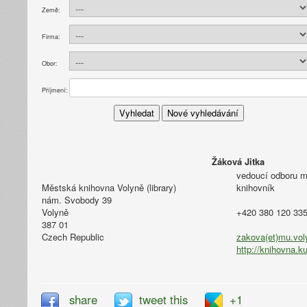
Země:
Firma:
Obor:
Příjmení:
Žáková Jitka
vedoucí odboru m
Městská knihovna Volyně (library)
knihovník
nám. Svobody 39
Volyně
+420 380 120 33
387 01
Czech Republic
zakova(et)mu.vol
http://knihovna.k
share
tweet this
+1