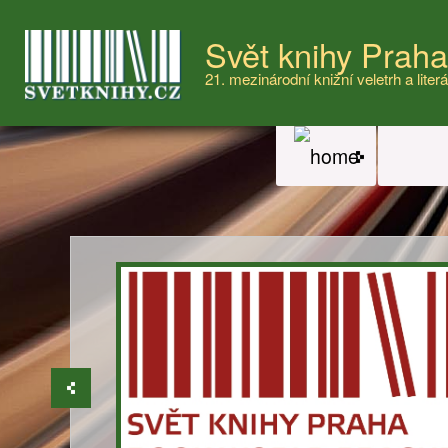
Svět knihy Prah
21. mezinárodní knižní veletrh a literá